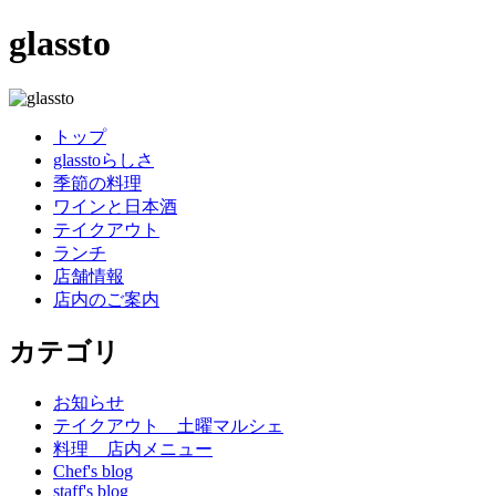
glassto
トップ
glasstoらしさ
季節の料理
ワインと日本酒
テイクアウト
ランチ
店舗情報
店内のご案内
カテゴリ
お知らせ
テイクアウト 土曜マルシェ
料理 店内メニュー
Chef's blog
staff's blog