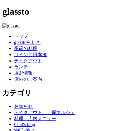
glassto
トップ
glasstoらしさ
季節の料理
ワインと日本酒
テイクアウト
ランチ
店舗情報
店内のご案内
カテゴリ
お知らせ
テイクアウト 土曜マルシェ
料理 店内メニュー
Chef's blog
staff's blog